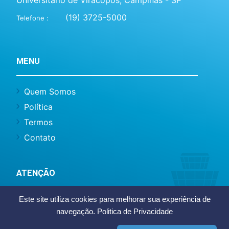
(19) 3725-5000
Telefone :
MENU
Quem Somos
Política
Termos
Contato
ATENÇÃO
Este site utiliza cookies para melhorar sua experiência de
Este site não representa o Aeroporto
navegação.
Politica de Privacidade
Internacional de Viracopos ou Infraero, somos
um site de caráter informativo e notícias.