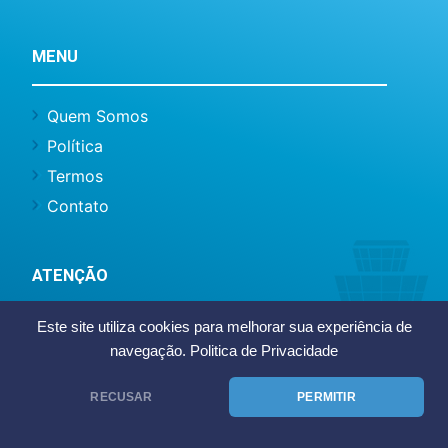
MENU
Quem Somos
Política
Termos
Contato
ATENÇÃO
Este site utiliza cookies para melhorar sua experiência de
Este site não representa o Aeroporto
navegação.
Politica de Privacidade
Internacional de Viracopos ou Infraero, somos
um site de caráter informativo e notícias.
RECUSAR
PERMITIR