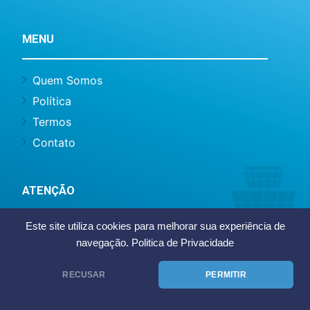
MENU
Quem Somos
Política
Termos
Contato
ATENÇÃO
Este site utiliza cookies para melhorar sua experiência de
Este site não representa o Aeroporto
navegação.
Politica de Privacidade
Internacional de Viracopos ou Infraero, somos
um site de caráter informativo e notícias.
RECUSAR
PERMITIR