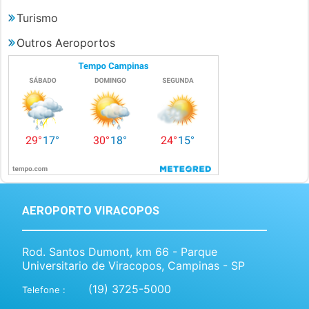
Turismo
Outros Aeroportos
AEROPORTO VIRACOPOS
Rod. Santos Dumont, km 66 - Parque
Universitario de Viracopos, Campinas - SP
(19) 3725-5000
Telefone :